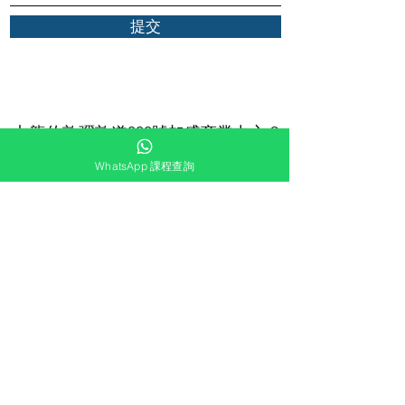
提交
九龍佐敦彌敦道333號加盛商業中心 9
樓B室
WhatsApp 課程查詢
info@hkibi.org
電話：+852 6662 2699
WhatsApp:
+852
5102 8327