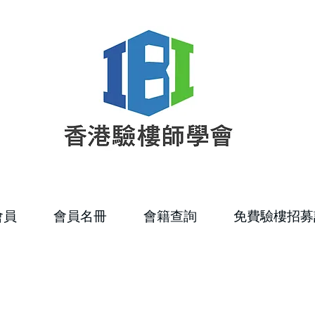
會員
會員名冊
會籍查詢
免費驗樓招募